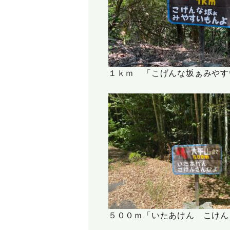
１ｋｍ 「こげんな坂ぁみやす
５００ｍ「いたあけん こけん