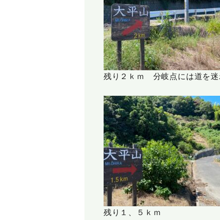
残り２ｋｍ 分岐点には道を迷
残り１、５ｋｍ